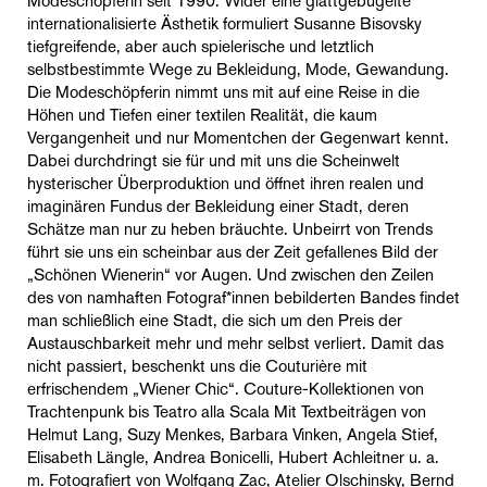
Modeschöpferin seit 1990. Wider eine glattgebügelte
internationalisierte Ästhetik formuliert Susanne Bisovsky
tiefgreifende, aber auch spielerische und letztlich
selbstbestimmte Wege zu Bekleidung, Mode, Gewandung.
Die Modeschöpferin nimmt uns mit auf eine Reise in die
Höhen und Tiefen einer textilen Realität, die kaum
Vergangenheit und nur Momentchen der Gegenwart kennt.
Dabei durchdringt sie für und mit uns die Scheinwelt
hysterischer Überproduktion und öffnet ihren realen und
imaginären Fundus der Bekleidung einer Stadt, deren
Schätze man nur zu heben bräuchte. Unbeirrt von Trends
führt sie uns ein scheinbar aus der Zeit gefallenes Bild der
„Schönen Wienerin“ vor Augen. Und zwischen den Zeilen
des von namhaften Fotograf*innen bebilderten Bandes findet
man schließlich eine Stadt, die sich um den Preis der
Austauschbarkeit mehr und mehr selbst verliert. Damit das
nicht passiert, beschenkt uns die Couturière mit
erfrischendem „Wiener Chic“. Couture-Kollektionen von
Trachtenpunk bis Teatro alla Scala Mit Textbeiträgen von
Helmut Lang, Suzy Menkes, Barbara Vinken, Angela Stief,
Elisabeth Längle, Andrea Bonicelli, Hubert Achleitner u. a.
m. Fotografiert von Wolfgang Zac, Atelier Olschinsky, Bernd