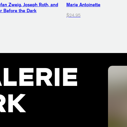
fan Zweig, Joseph Roth, and
Marie Antoinette
 Before the Dark
$24.95
LERIE
RK