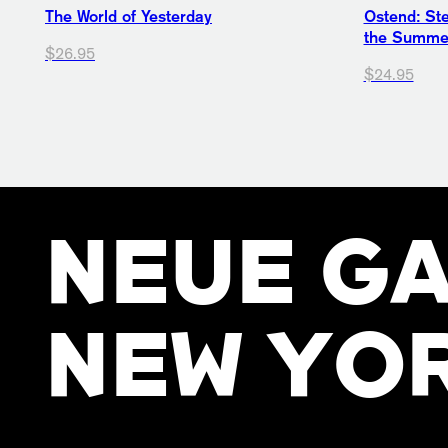
The World of Yesterday
Ostend: Ste
the Summer
$26.95
$24.95
NEUE GA
NEW YO